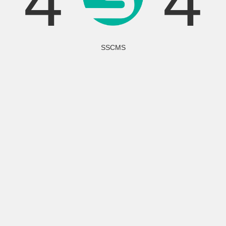
4
4
SSCMS